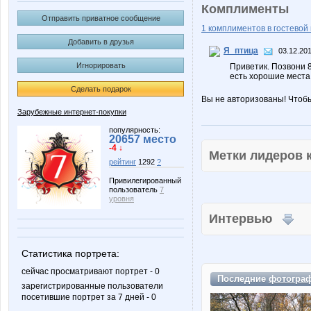
Комплименты
Отправить приватное сообщение
1 комплиментов в гостевой 
Добавить в друзья
Я_птица
03.12.201
Игнорировать
Приветик. Позвони 8
есть хорошие места.
Сделать подарок
Вы не авторизованы! Чтоб
Зарубежные интернет-покупки
популярность:
20657 место
-4 ↓
Метки лидеров
рейтинг
1292
?
Привилегированный
пользователь
7
уровня
Интервью
Статистика портрета:
сейчас просматривают портрет - 0
Последние
фотогра
зарегистрированные пользователи
посетившие портрет за 7 дней - 0